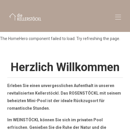
The HomeHero component failed to load. Try refreshing the page.
die Kellerstöckl
Kontaktieren Sie uns
Impressum
Alle Unterkünfte
▾
Herzlich Willkommen
Das Rosenstöckl mit Mini-Pool
Das Weinstöckl mit Pool
Zimmer am Weinberg
Erleben Sie einen unvergesslichen Aufenthalt in unseren
Das Almstöckl
revitalisierten Kellerstöckl. Das ROSENSTÖCKL mit seinem
beheizten Mini-Pool ist der ideale Rückzugsort für
romantische Stunden.
Im WEINSTÖCKL können Sie sich im privaten Pool
erfrischen. Genießen Sie die Ruhe der Natur und die